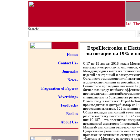
Ltd. Th
Search:
ExpoElectronica и Elec
экспозиции на 19% и 
Home»
Contact Us»
С 17 по 19 апреля 2018 года в Моск
выставка электронных компонентов, 
Международная выставка технологий,
Journals»
изделий электронной и электротехни
Организатором мероприятий выступи
News»
лидирующие позиции на российском 
Совместное проведение выставок Expo
Preparation of Papers»
бизнес-площадку наиболее эффектив
производители и дистрибьюторы пре
Advertising»
специалистам из большинства регион
В этом году в выставках ExpoElectro
производитель и дистрибьютор из 14 
Feedback»
проведения выставок. 122 компании 
Общая площадь экспозиций увеличилас
Books»
работы выставку посетили 11 073 спе
них 10 187 – это посетители-специа
About Us»
независимой аудиторской проверкой.
Масштаб экспозиции отмечают как уча
Существенно увеличилось количество
привлекли коллективные стенды холд
«Сделано в Москве», на котором пре
advertisement