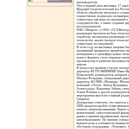
производители.
Уже в первый день выставки, 17 апре
Ведущий технологический вуз Росс
области обработки металлов и созда
торжественно подписали соглашение,
совместных научных исследований в 
сотрудничество, а также создание д
постдокторантов.
ПАО «Микрон» и ООО «ССЛ-Контур» 
реализации проектов на базе технол
отработку механизмов реализации от
технологии, анализ трендов техноло
совместных исследований.
В этом году на выставках впервые б
призванный превратить привычное в
нетворкинга и трансфера новых техн
нового формата стала открытая плен
производства и развития производств
апреля.
В дискуссии приняли участие экспер
директор ФГУП МНИИРИП Павел Куц
Покровский, руководитель аппарата
Михаил Фельдман, генеральный дир
директор АО ПКК «Миландр» Михаил
компаний «Остек» Антон Большаков,
Зеленограда» Владимир Зайцев, ген
Алена Фомина и другие руководите
мероприятия выступил главный реда
Смирнов.
Докладчики отметили, что переход к
ОПК придется пройти существенную 
клиенто-ориентированными. Рынок г
компетенций: самостоятельной форм
рынка и каналов продвижения, прое
ценообразование. По мнению генера
важную роль в успешности конверси
обучению сотрудников. «Основное, ч