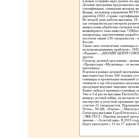
в новых условиях надо думать по-др
Деловая программа продолжилась ци
сертификации, спикерами которых
Куцько, начальник управления ФГУ
директор ООО «Сервис сертификаци
Во второй день работы выставок, 18
где специалисты рассмотрели различ
микросхемы обработки сигналов тел
конвейерного типа емкостью 72Мбит
аппаратуры, перспективные разработ
посетили свыше 230 специалистов - 
России.
Также свои технические семинары и
полупроводниковых приборов», ОО
«Радиант», «ДИЗАЙН ЦЕНТР СОЮЗ»,
другие.
Спонсор деловой программы - компа
«Процессоры «Мультикор»: от косми
интеллекта».
В целом в рамках деловой программы
вместимостью более 500 человек сос
семинары и презентации компаний-уч
спикеров и где обсуждались актуаль
продукция ведущих мировых произво
бизнес-кейсы и примеры успешных 
Уже в 5-й раз на выставке Electron
конкурс ручной пайки, на котором с
мастерство и получили признание пр
участие 25 специалистов. Партнерам
Остек», NCAB, «Платан», «Магистр
Спонсоры выставки ExpoElectronica 
«ЭКБ-ТЕСТ» Партнер деловой прог
приема – «Золотой шар» В 2019 году
будут проходить с 15 по 17 апреля 