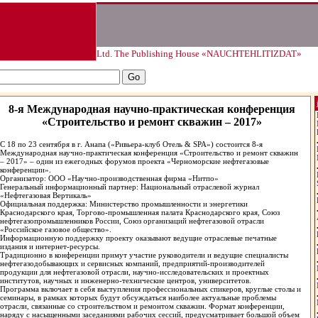
Ltd. The Publishing House «NAUCHTEHLITIZDAT»
j
8-я Международная научно-практическая конференция
«Строительство и ремонт скважин – 2017»
С 18 по 23 сентября в г. Анапа («Ривьера-клуб Отель & SPA») состоится 8-я
Международная научно-практическая конференция «Строительство и ремонт скважин
– 2017» – один из ежегодных форумов проекта «Черноморские нефтегазовые
конференции».
Организатор: ООО «Научно-производственная фирма «Нитпо»
Генеральный информационный партнер: Национальный отраслевой журнал
«Нефтегазовая Вертикаль»
Официальная поддержка: Министерство промышленности и энергетики
Краснодарского края, Торгово-промышленная палата Краснодарского края, Союз
нефтегазопромышленников России, Союз организаций нефтегазовой отрасли
«Российское газовое общество».
Информационную поддержку проекту оказывают ведущие отраслевые печатные
издания и интернет-ресурсы.
Традиционно в конференции примут участие руководители и ведущие специалисты
нефтегазодобывающих и сервисных компаний, предприятий-производителей
продукции для нефтегазовой отрасли, научно-исследовательских и проектных
институтов, научных и инженерно-технические центров, университетов.
Программа включает в себя выступления профессиональных спикеров, круглые столы и
семинары, в рамках которых будут обсуждаться наиболее актуальные проблемы
отрасли, связанные со строительством и ремонтом скважин. Формат конференции,
наряду с насыщенными заседаниями рабочих сессий, предусматривает большой объем