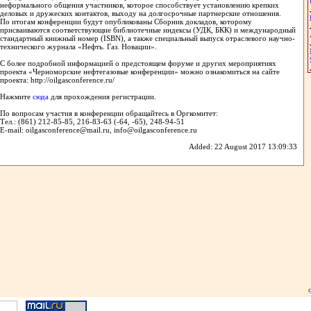
неформального общения участников, которое способствует установлению крепких
деловых и дружеских контактов, выходу на долгосрочные партнерские отношения.
По итогам конференции будут опубликованы Сборник докладов, которому
присваиваются соответствующие библиотечные индексы (УДК, БКК) и международный
стандартный книжный номер (ISBN), а также специальный выпуск отраслевого научно-
технического журнала «Нефть. Газ. Новации».
С более подробной информацией о предстоящем форуме и других мероприятиях
проекта «Черноморские нефтегазовые конференции» можно ознакомиться на сайте
проекта: http://oilgasconference.ru/
Нажмите
сюда
для прохождения регистрации.
По вопросам участия в конференции обращайтесь в Оргкомитет:
Тел.: (861) 212-85-85, 216-83-63 (-64, -65), 248-94-51
E-mail: oilgasconference@mail.ru, info@oilgasconference.ru
Added: 22 August 2017 13:09:33