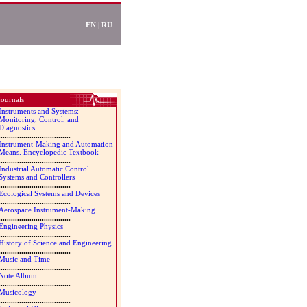
EN
|
RU
ournals
Instruments and Systems:
Monitoring, Control, and
Diagnostics
...................................
Instrument-Making and Automation
Means. Encyclopedic Textbook
...................................
Industrial Automatic Control
Systems and Controllers
...................................
Ecological Systems and Devices
...................................
Aerospace Instrument-Making
...................................
Engineering Physics
...................................
History of Science and Engineering
...................................
Music and Time
...................................
Note Album
...................................
Musicology
...................................