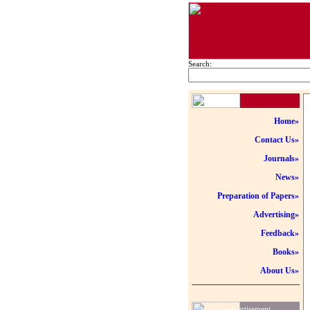
Search:
Home»
Contact Us»
Journals»
News»
Preparation of Papers»
Advertising»
Feedback»
Books»
About Us»
advertisement