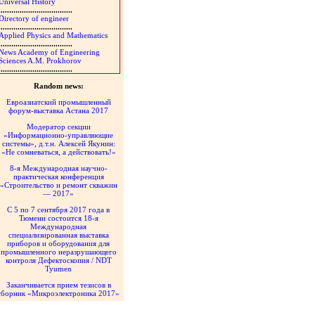
Universal History
...................................
Directory of engineer
...................................
Applied Physics and Mathematics
...................................
News Academy of Engineering
Sciences A.M. Prokhorov
...................................
Random news:
Евроазиатский промышленный
форум-выставка Астана 2017
Модератор секции
«Информационно-управляющие
системы», д.т.н. Алексей Якунин:
«Не сомневаться, а действовать!»
8-я Международная научно-
практическая конференция
«Строительство и ремонт скважин
— 2017»
C 5 по 7 сентября 2017 года в
Тюмени состоится 18-я
Международная
специализированная выставка
приборов и оборудования для
промышленного неразрушающего
контроля Дефектоскопия / NDT
Tyumen
Заканчивается прием тезисов в
сборник «Микроэлектроника 2017»